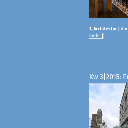
1_Architektur |
And
mehr
Kw 3|2015: E