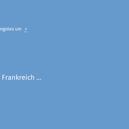
eingutes um
>
Frankreich ...