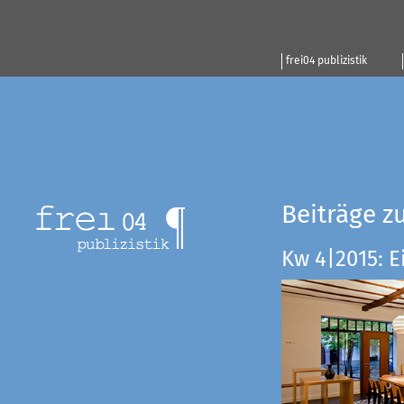
frei04 publizistik
Beiträge z
Kw 4|2015: E