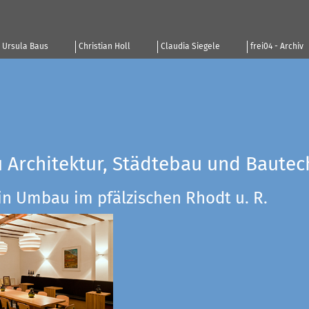
Ursula Baus
Christian Holl
Claudia Siegele
frei04 - Archiv
u Architektur, Städtebau und Bautec
in Umbau im pfälzischen Rhodt u. R.