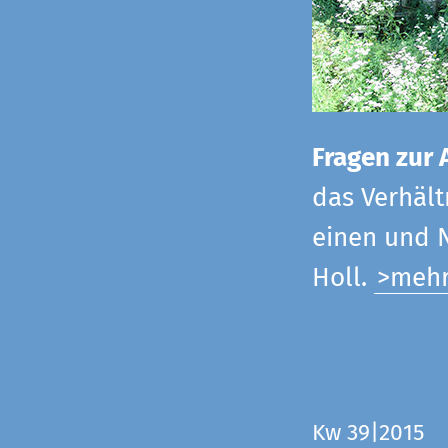
Fragen zur 
das Verhältn
einen und N
Holl.
>meh
Kw 39|2015