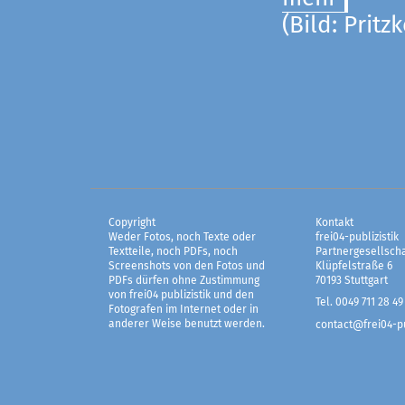
(Bild: Pritz
Copyright
Kontakt
Weder Fotos, noch Texte oder
frei04-publizistik
Textteile, noch PDFs, noch
Partnergesellscha
Screenshots von den Fotos und
Klüpfelstraße 6
PDFs dürfen ohne Zustimmung
70193 Stuttgart
von frei04 publizistik und den
Tel. 0049 711 28 49
Fotografen im Internet oder in
anderer Weise benutzt werden.
contact@frei04-pu