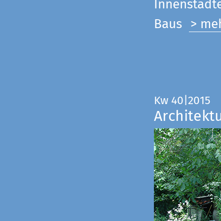
Innenstadte
Baus
> me
Kw 40|2015
Architekt