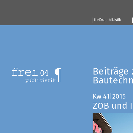
frei04 publizistik
Beiträge 
Bautechn
Kw 41|2015
ZOB und I