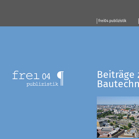
frei04 publizistik
Beiträge 
Bautechn