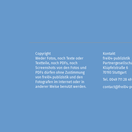
Copyright
Kontakt
Weder Fotos, noch Texte oder
frei04-publizistik
Textteile, noch PDFs, noch
Partnergesellscha
Screenshots von den Fotos und
Klüpfelstraße 6
PDFs dürfen ohne Zustimmung
70193 Stuttgart
von frei04 publizistik und den
Tel. 0049 711 28 49
Fotografen im Internet oder in
anderer Weise benutzt werden.
contact@frei04-pu