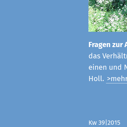
Fragen zur 
das Verhältn
einen und N
Holl.
>meh
Kw 39|2015