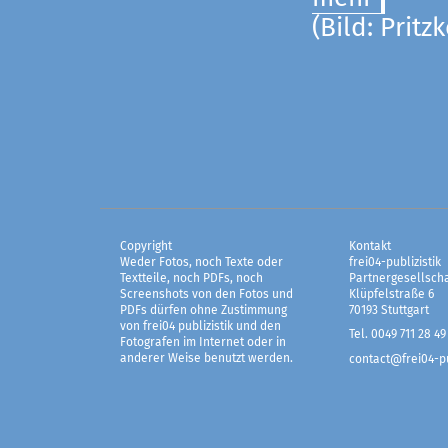
(Bild: Pritz
Copyright
Kontakt
Weder Fotos, noch Texte oder
frei04-publizistik
Textteile, noch PDFs, noch
Partnergesellscha
Screenshots von den Fotos und
Klüpfelstraße 6
PDFs dürfen ohne Zustimmung
70193 Stuttgart
von frei04 publizistik und den
Tel. 0049 711 28 49
Fotografen im Internet oder in
anderer Weise benutzt werden.
contact@frei04-pu