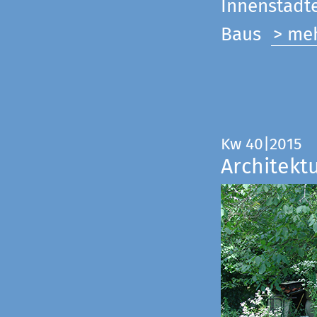
Innenstadte
Baus
> me
Kw 40|2015
Architekt