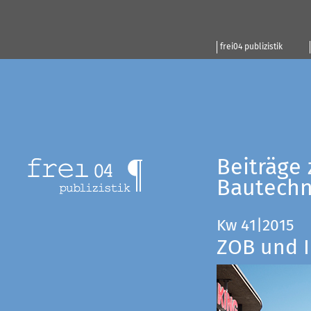
frei04 publizistik
Beiträge 
Bautechn
Kw 41|2015
ZOB und I