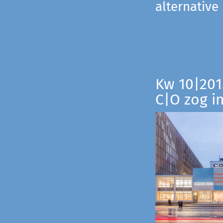
alternative
Kw 10|201
C|O zog i