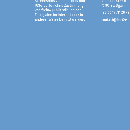
Screenshots von den Fotos und
Klüpfelstraße 6
PDFs dürfen ohne Zustimmung
70193 Stuttgart
von frei04 publizistik und den
Tel. 0049 711 28 49
Fotografen im Internet oder in
anderer Weise benutzt werden.
contact@frei04-pu