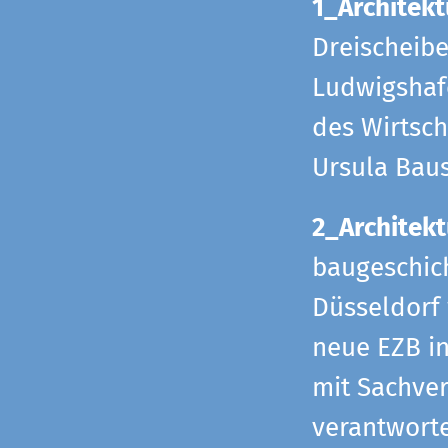
1_Architekt
Dreischeib
Ludwigshafe
des Wirtsch
Ursula Bau
2_Architekt
baugeschich
Düsseldorf 
neue EZB in
mit Sachverh
verantworte