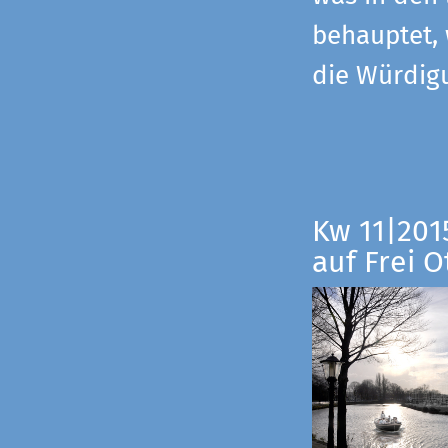
behauptet,
die Würdig
Kw 11|201
auf Frei O