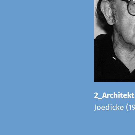
2_Architekt
Joedicke (1