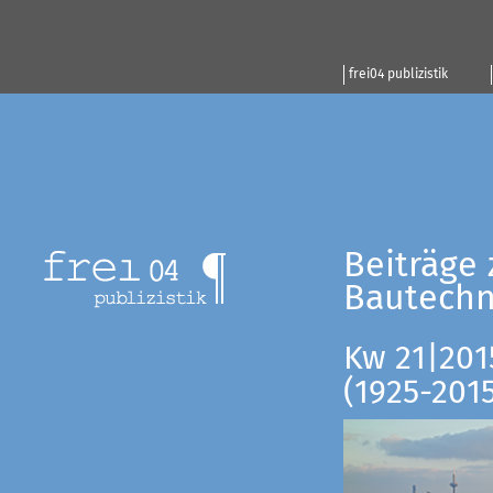
frei04 publizistik
Beiträge 
Bautechn
Kw 21|201
(1925-201