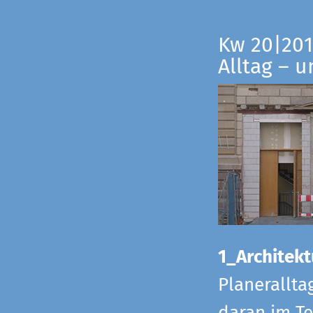
Kw 20|201
Alltag – 
1_Architekt
Planerallta