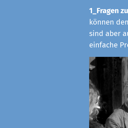
1_Fragen zu
können dem 
sind aber a
einfache Pr