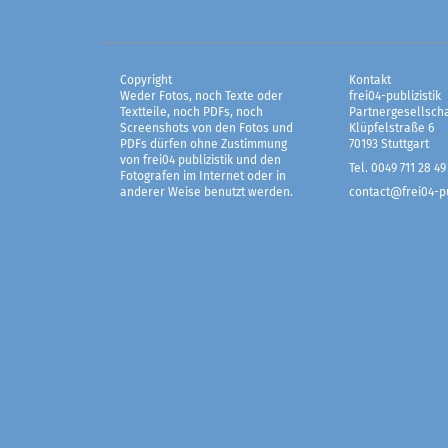
Copyright
Kontakt
Weder Fotos, noch Texte oder
frei04-publizistik
Textteile, noch PDFs, noch
Partnergesellscha
Screenshots von den Fotos und
Klüpfelstraße 6
PDFs dürfen ohne Zustimmung
70193 Stuttgart
von frei04 publizistik und den
Tel. 0049 711 28 49
Fotografen im Internet oder in
anderer Weise benutzt werden.
contact@frei04-pu