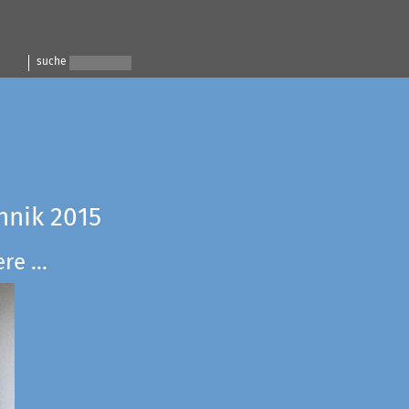
suche
hnik 2015
e ...