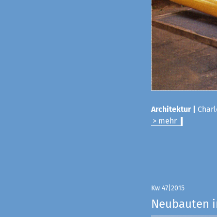
Architektur |
Charl
> mehr
Kw 47|2015
Neubauten i