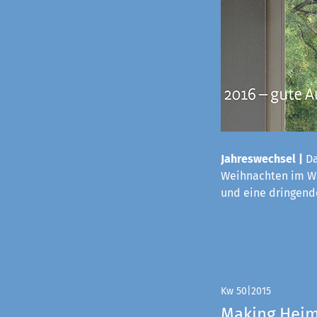
Jahreswechsel |
Da
Weihnachten im Wa
und eine dringende
Kw 50|2015
Making Hei