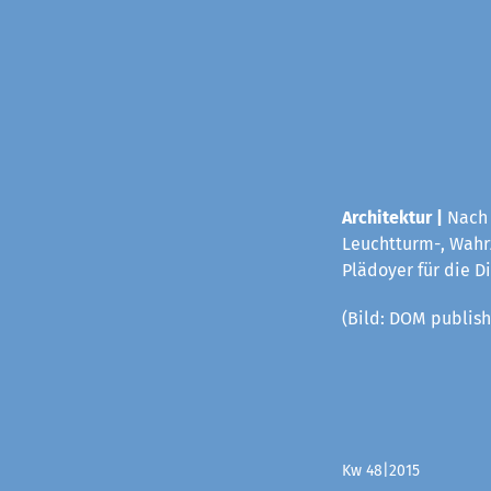
Architektur |
Nach 
Leuchtturm-, Wahrz
Plädoyer für die D
(Bild: DOM publish
Kw 48|2015