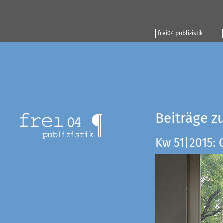
frei04 publizistik
Beiträge z
Kw 51|2015: 