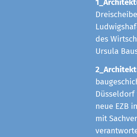
1_Architekt
Dreischeib
Ludwigshafe
des Wirtsch
Ursula Bau
2_Architekt
baugeschich
Düsseldorf 
neue EZB in
mit Sachverh
verantworte