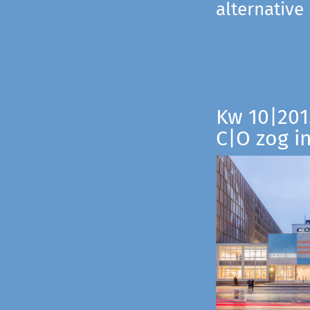
alternative
Kw 10|201
C|O zog i