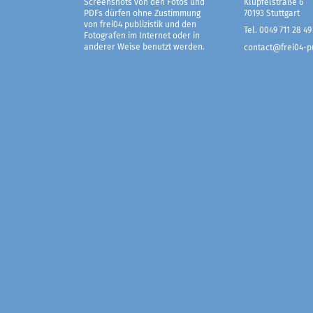
Screenshots von den Fotos und
Klüpfelstraße 6
PDFs dürfen ohne Zustimmung
70193 Stuttgart
von frei04 publizistik und den
Tel. 0049 711 28 49
Fotografen im Internet oder in
anderer Weise benutzt werden.
contact@frei04-pu