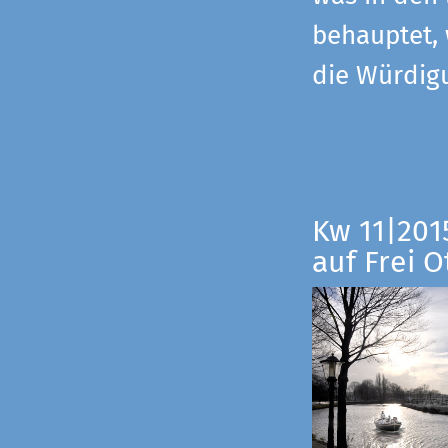
behauptet,
die Würdig
Kw 11|201
auf Frei O