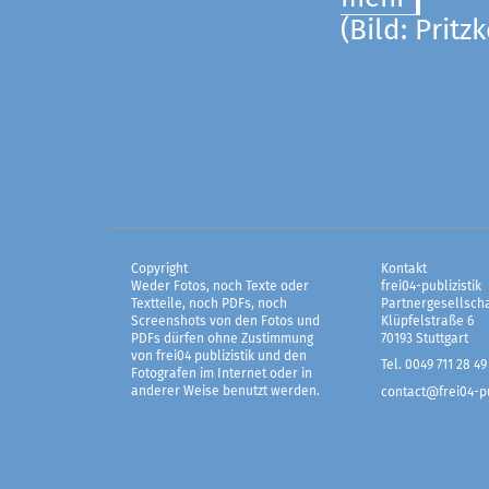
(Bild: Pritz
Copyright
Kontakt
Weder Fotos, noch Texte oder
frei04-publizistik
Textteile, noch PDFs, noch
Partnergesellscha
Screenshots von den Fotos und
Klüpfelstraße 6
PDFs dürfen ohne Zustimmung
70193 Stuttgart
von frei04 publizistik und den
Tel. 0049 711 28 49
Fotografen im Internet oder in
anderer Weise benutzt werden.
contact@frei04-pu