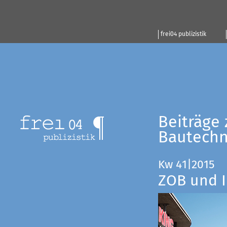
frei04 publizistik
Beiträge 
Bautechn
Kw 41|2015
ZOB und I