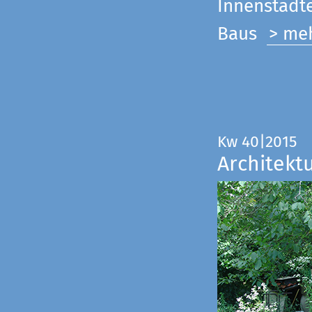
Innenstadte
Baus
> me
Kw 40|2015
Architekt