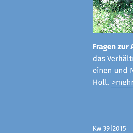
Fragen zur 
das Verhältn
einen und N
Holl.
>meh
Kw 39|2015