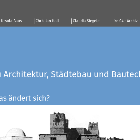
Ursula Baus
Christian Holl
Claudia Siegele
frei04 - Archiv
u Architektur, Städtebau und Bautec
as ändert sich?