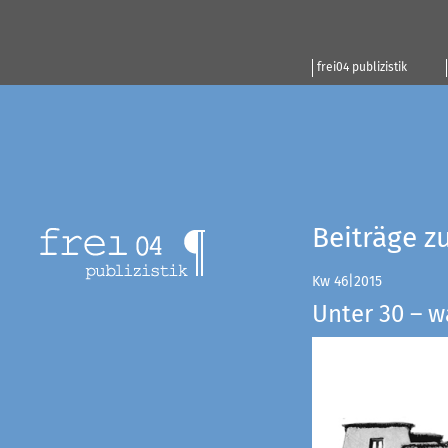
frei04 publizistik
Beiträge z
Kw 46|2015
Unter 30 – w