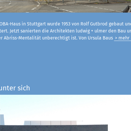
OBA-Haus in Stuttgart wurde 1953 von Rolf Gutbrod gebaut un
tert. Jetzt sanierten die Architekten ludwig + ulmer den Bau 
er Abriss-Mentalität unberechtigt ist. Von Ursula Baus
> mehr
unter sich