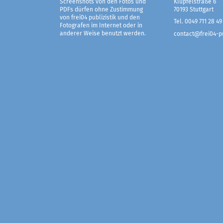
Screenshots von den Fotos und
Klüpfelstraße 6
PDFs dürfen ohne Zustimmung
70193 Stuttgart
von frei04 publizistik und den
Tel. 0049 711 28 49
Fotografen im Internet oder in
anderer Weise benutzt werden.
contact@frei04-pu