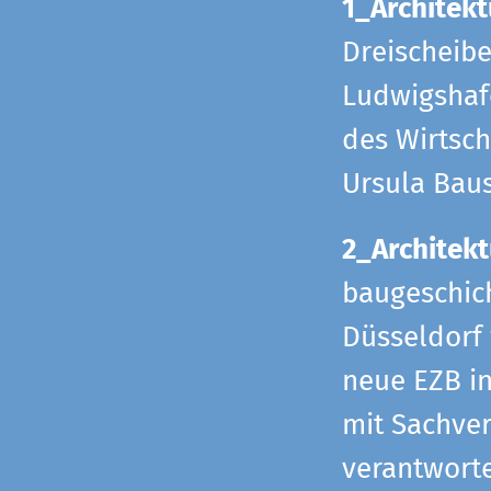
1_Architekt
Dreischeib
Ludwigshafe
des Wirtsch
Ursula Bau
2_Architekt
baugeschich
Düsseldorf 
neue EZB in
mit Sachverh
verantworte