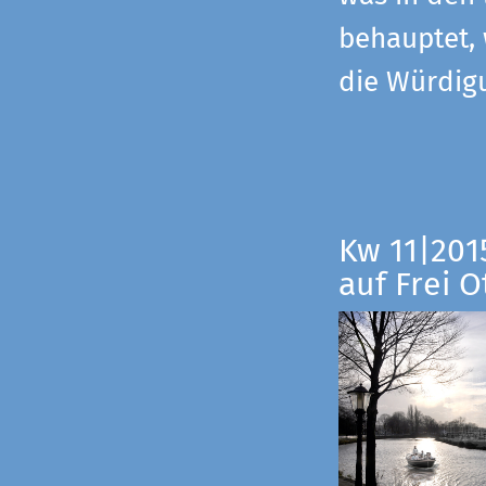
behauptet,
die Würdig
Kw 11|201
auf Frei O