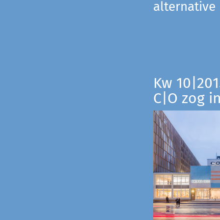
alternative
Kw 10|201
C|O zog i