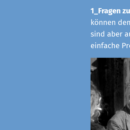
1_Fragen zu
können dem 
sind aber a
einfache Pr