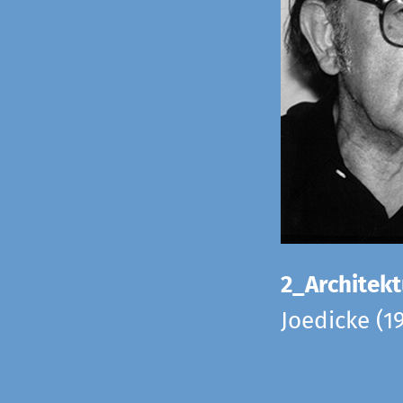
2_Architekt
Joedicke (1