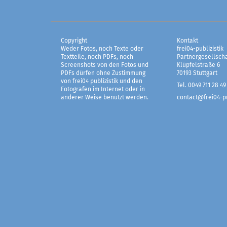
Copyright
Kontakt
Weder Fotos, noch Texte oder
frei04-publizistik
Textteile, noch PDFs, noch
Partnergesellscha
Screenshots von den Fotos und
Klüpfelstraße 6
PDFs dürfen ohne Zustimmung
70193 Stuttgart
von frei04 publizistik und den
Tel. 0049 711 28 49
Fotografen im Internet oder in
anderer Weise benutzt werden.
contact@frei04-pu