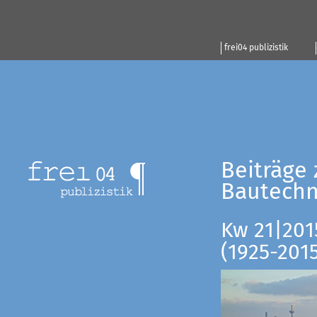
frei04 publizistik
Beiträge 
Bautechn
Kw 21|201
(1925-201