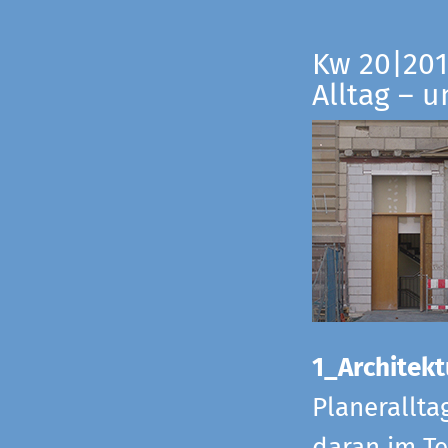
Kw 20|201
Alltag – 
1_Architekt
Planerallta