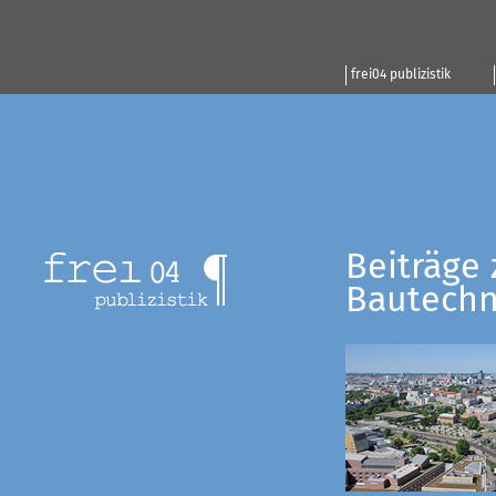
frei04 publizistik
Beiträge 
Bautechn