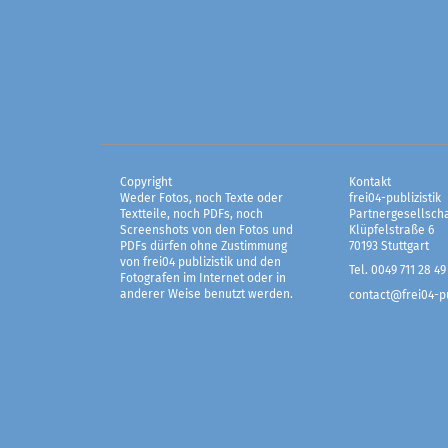
Copyright
Kontakt
Weder Fotos, noch Texte oder
frei04-publizistik
Textteile, noch PDFs, noch
Partnergesellscha
Screenshots von den Fotos und
Klüpfelstraße 6
PDFs dürfen ohne Zustimmung
70193 Stuttgart
von frei04 publizistik und den
Tel. 0049 711 28 49
Fotografen im Internet oder in
anderer Weise benutzt werden.
contact@frei04-pu