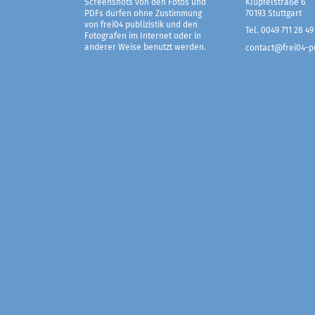
Screenshots von den Fotos und
Klüpfelstraße 6
PDFs dürfen ohne Zustimmung
70193 Stuttgart
von frei04 publizistik und den
Tel. 0049 711 28 49
Fotografen im Internet oder in
anderer Weise benutzt werden.
contact@frei04-pu