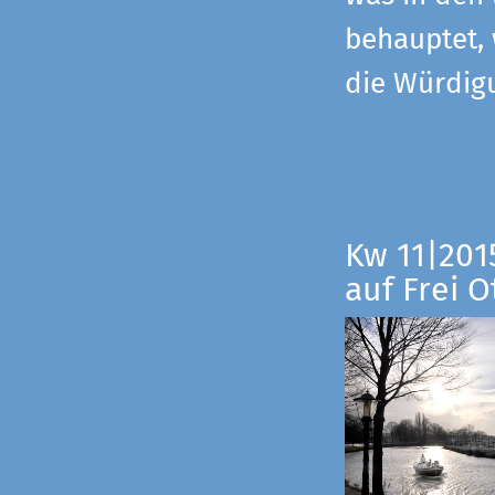
behauptet,
die Würdig
Kw 11|201
auf Frei O