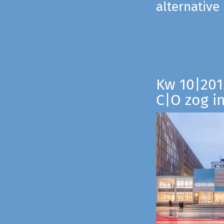
alternative
Kw 10|201
C|O zog i