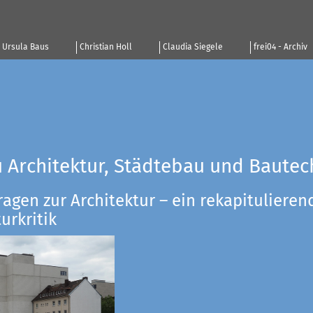
Ursula Baus
Christian Holl
Claudia Siegele
frei04 - Archiv
u Architektur, Städtebau und Bautec
ragen zur Architektur – ein rekapitulieren
urkritik