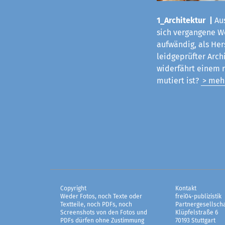
1_Architektur |
Aus
sich vergangene Woc
aufwändig, als Her
leidgeprüfter Arch
widerfährt einem 
mutiert ist?
> meh
Copyright
Kontakt
Weder Fotos, noch Texte oder
frei04-publizistik
Textteile, noch PDFs, noch
Partnergesellscha
Screenshots von den Fotos und
Klüpfelstraße 6
PDFs dürfen ohne Zustimmung
70193 Stuttgart