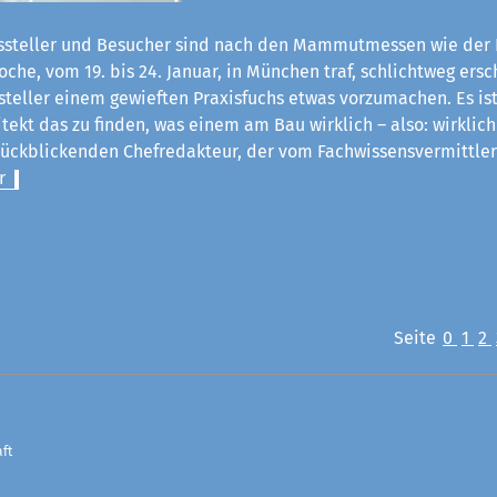
steller und Besucher sind nach den Mammutmessen wie der 
he, vom 19. bis 24. Januar, in München traf, schlichtweg ersch
steller einem gewieften Praxisfuchs etwas vorzumachen. Es ist
itekt das zu finden, was einem am Bau wirklich – also: wirklich
rückblickenden Chefredakteur, der vom Fachwissensvermittle
r
Seite
0
1
2
ft