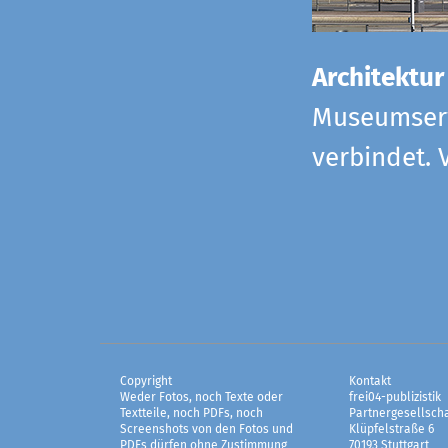
Architektur
Museumserw
verbindet. 
Copyright
Kontakt
Weder Fotos, noch Texte oder
frei04-publizistik
Textteile, noch PDFs, noch
Partnergesellscha
Screenshots von den Fotos und
Klüpfelstraße 6
PDFs dürfen ohne Zustimmung
70193 Stuttgart