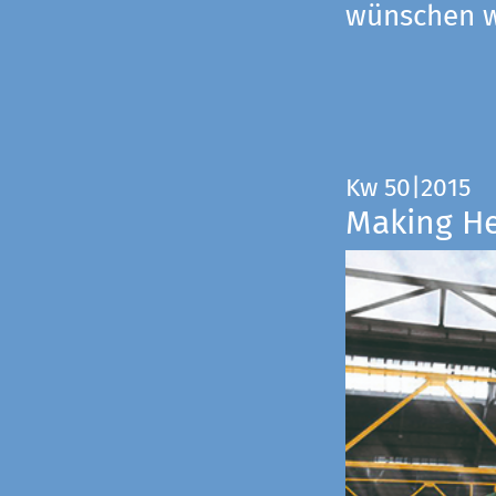
wünschen wi
Kw 50|2015
Making H