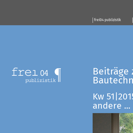
frei04 publizistik
Beiträge 
Bautechn
Kw 51|201
andere ...