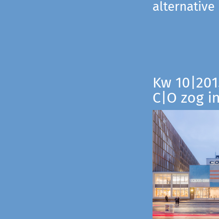
alternative
Kw 10|201
C|O zog i