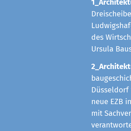
1_Architekt
Dreischeib
Ludwigshafe
des Wirtsch
Ursula Bau
2_Architekt
baugeschich
Düsseldorf 
neue EZB in
mit Sachverh
verantworte