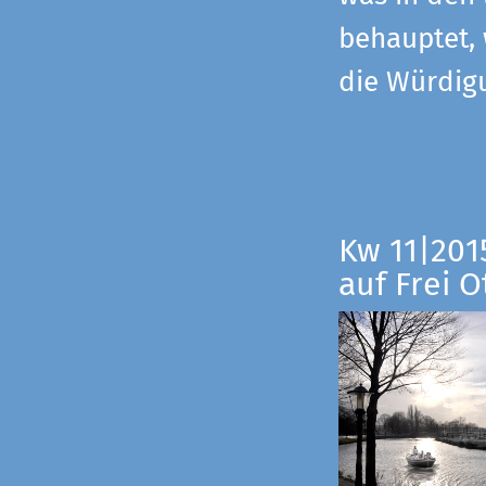
behauptet,
die Würdig
Kw 11|201
auf Frei O