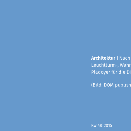
Architektur |
Nach 
Leuchtturm-, Wahrz
Plädoyer für die D
(Bild: DOM publish
Kw 48|2015