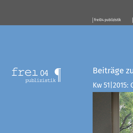
frei04 publizistik
Beiträge z
Kw 51|2015: 