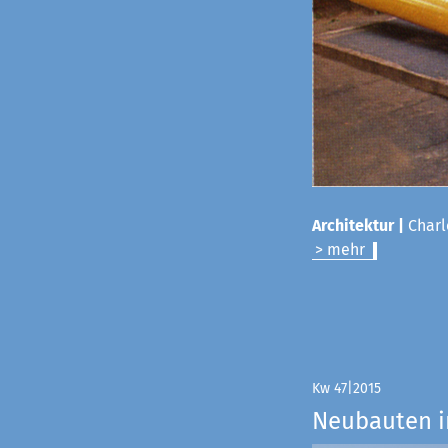
Architektur |
Charl
> mehr
Kw 47|2015
Neubauten i