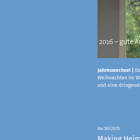
Jahreswechsel |
Da
Weihnachten im Wa
und eine dringende
Kw 50|2015
Making Hei