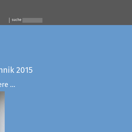
suche
hnik 2015
e ...