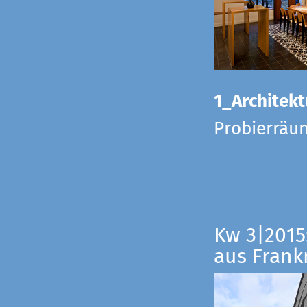
1_Architekt
Probierräu
Kw 3|2015
aus Frankr