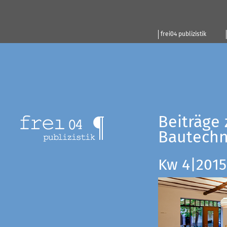
frei04 publizistik
Beiträge 
Bautechn
Kw 4|2015