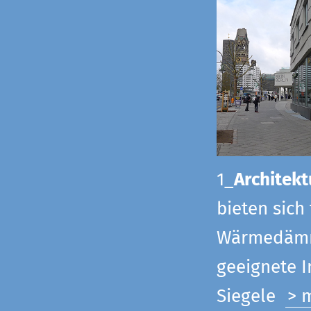
1_
Architekt
bieten sich
Wärmedämmu
geeignete 
Siegel
e
> 