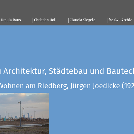
Ursula Baus
Christian Holl
Claudia Siegele
frei04 - Archiv
u Architektur, Städtebau und Bautec
Wohnen am Riedberg, Jürgen Joedicke (19