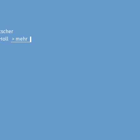
tscher
 Holl
> mehr