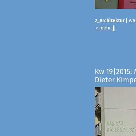
2_Architektur |
Was
> mehr
Kw 19|2015:
Dieter Kimp