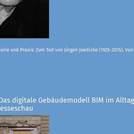
orie und Praxis: Zum Tod von Jürgen Joedicke (1925-2015). Vo
Das digitale Gebäudemodell BIM im Alltag
resseschau