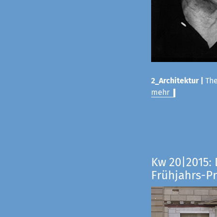
2_Architektur |
The
mehr
Kw 20|2015: 
Frühjahrs-P