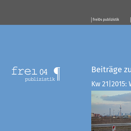
frei04 publizistik
Beiträge z
Kw 21|2015: 