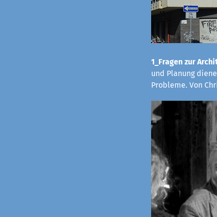
1_Fragen zur Archit
und Planung dienen
Probleme. Von Chr