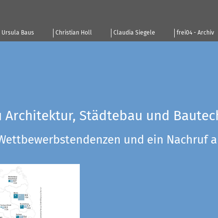
Ursula Baus
Christian Holl
Claudia Siegele
frei04 - Archiv
u Architektur, Städtebau und Bautec
 Wettbewerbstendenzen und ein Nachruf a