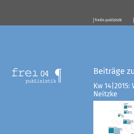
frei04 publizistik
Beiträge z
Kw 14|2015:
Neitzke