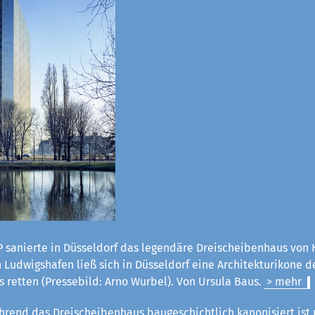
 sanierte in Düsseldorf das legendäre Dreischeibenhaus von H
Ludwigshafen ließ sich in Düsseldorf eine Architekturikone d
 retten (Pressebild: Arno Wurbel). Von Ursula Baus.
> mehr
rend das Dreischeibenhaus baugeschichtlich kanonisiert ist