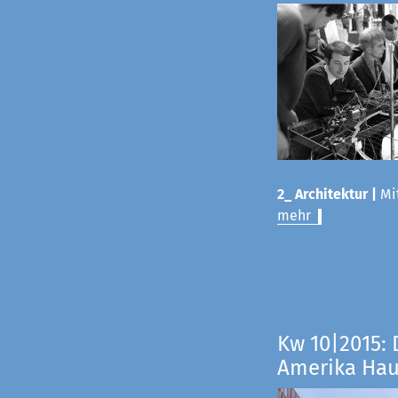
2_ Architektur |
Mit
mehr
Kw 10|2015: 
Amerika Ha