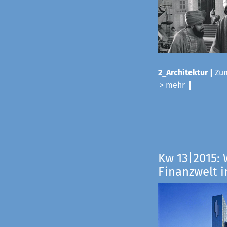
2_Architektur |
Zum
> mehr
Kw 13|2015: 
Finanzwelt i