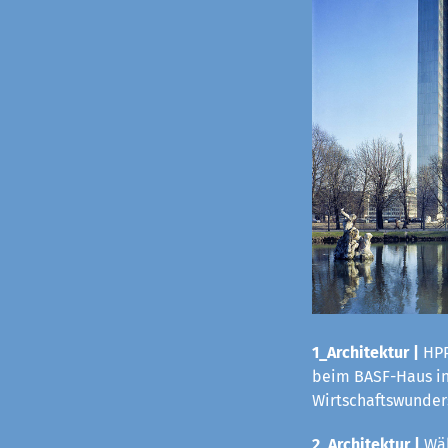
1_Architektur |
HPP
beim BASF-Haus in 
Wirtschaftswunders
2_Architektur |
Wäh