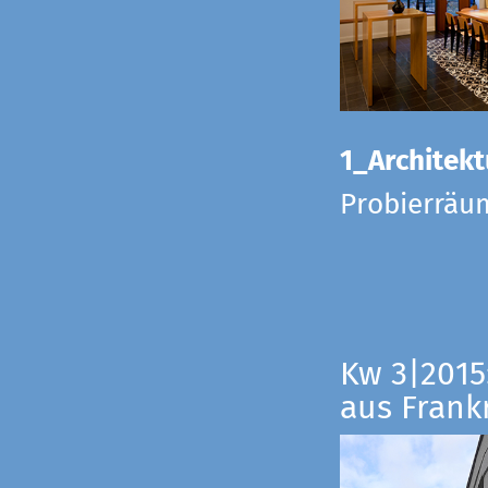
1_Architekt
Probierräu
Kw 3|2015
aus Frankr