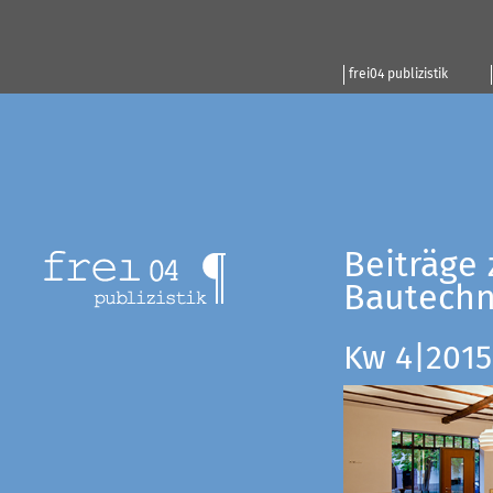
frei04 publizistik
Beiträge 
Bautechn
Kw 4|2015