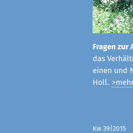
Fragen zur 
das Verhältn
einen und N
Holl.
>meh
Kw 39|2015