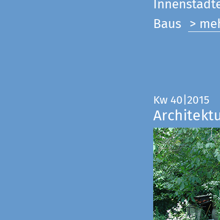
Innenstadte
Baus
> me
Kw 40|2015
Architekt