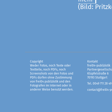
(Bild: Pritz
Copyright
Kontakt
Weder Fotos, noch Texte oder
frei04-publizistik
Textteile, noch PDFs, noch
Partnergesellscha
Screenshots von den Fotos und
Klüpfelstraße 6
PDFs dürfen ohne Zustimmung
70193 Stuttgart
von frei04 publizistik und den
Tel. 0049 711 28 49
Fotografen im Internet oder in
anderer Weise benutzt werden.
contact@frei04-pu