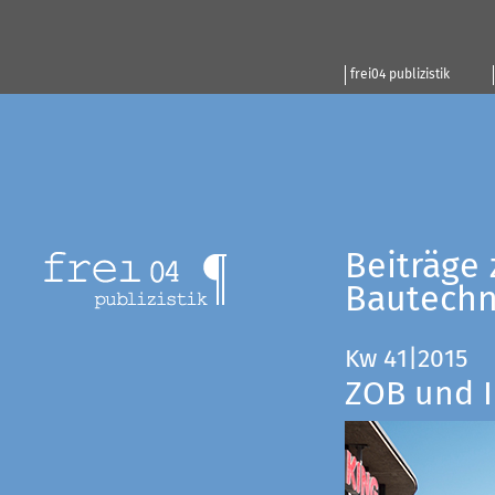
frei04 publizistik
Beiträge 
Bautechn
Kw 41|2015
ZOB und I