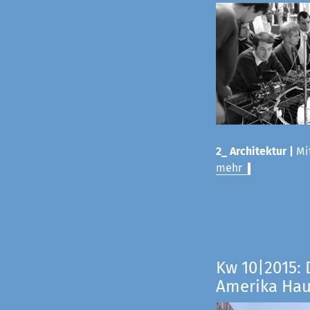
2_ Architektur |
Mit
mehr
Kw 10|2015: 
Amerika Ha