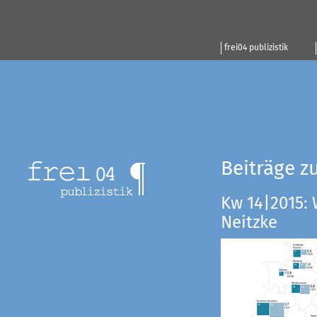
frei04 publizistik
Beiträge z
Kw 14|2015:
Neitzke