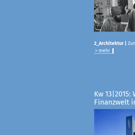
2_Architektur |
Zum
> mehr
Kw 13|2015: 
Finanzwelt i