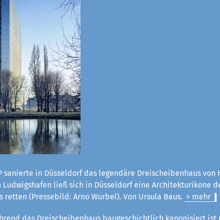
 sanierte in Düsseldorf das legendäre Dreischeibenhaus von H
Ludwigshafen ließ sich in Düsseldorf eine Architekturikone d
 retten (Pressebild: Arno Wurbel). Von Ursula Baus.
> mehr
rend das Dreischeibenhaus baugeschichtlich kanonisiert ist