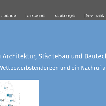
Ursula Baus
Christian Holl
Claudia Siegele
frei04 - Archiv
u Architektur, Städtebau und Bautec
 Wettbewerbstendenzen und ein Nachruf a