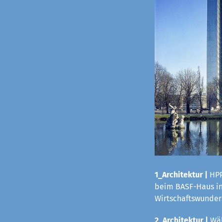
1_Architektur |
HPP
beim BASF-Haus in 
Wirtschaftswunders
2_Architektur |
Wäh