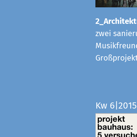
2_Architekt
zwei sanier
Musikfreund
Großprojek
Kw 6|201