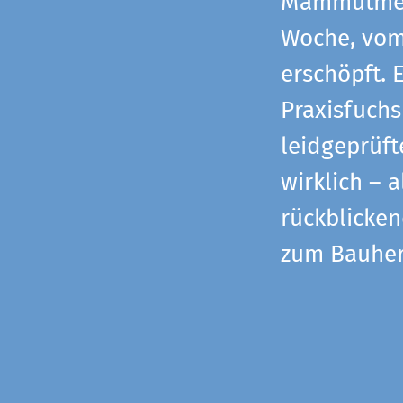
Mammutmess
Woche, vom 
erschöpft. 
Praxisfuchs
leidgeprüf
wirklich – 
rückblicke
zum Bauher