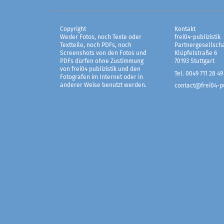
Copyright
Kontakt
Weder Fotos, noch Texte oder
frei04-publizistik
Textteile, noch PDFs, noch
Partnergesellscha
Screenshots von den Fotos und
Klüpfelstraße 6
PDFs dürfen ohne Zustimmung
70193 Stuttgart
von frei04 publizistik und den
Tel. 0049 711 28 49
Fotografen im Internet oder in
anderer Weise benutzt werden.
contact@frei04-pu