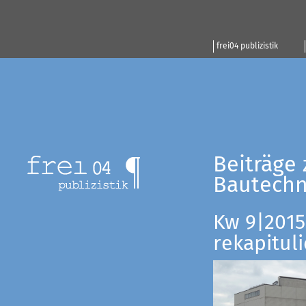
frei04 publizistik
Beiträge 
Bautechn
Kw 9|2015:
rekapituli