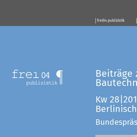
frei04 publizistik
Beiträge 
Bautechn
Kw 28|201
Berlinisc
Bundespräsi