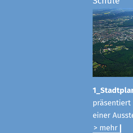
Schule
1_Stadtpla
präsentiert
einer Ausst
> mehr