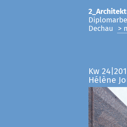
2_Architekt
Diplomarbei
Dechau
> 
Kw 24|201
Hélène Jo