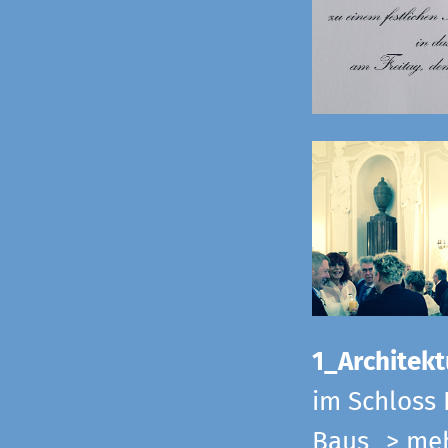
1_Architekt
im Schloss 
Baus
> me