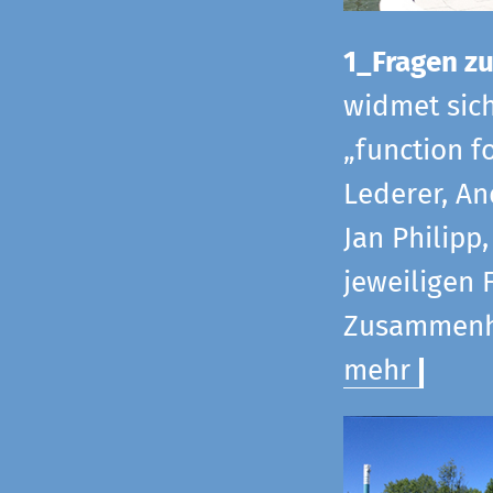
1_Fragen zur
widmet sic
„function f
Lederer, An
Jan Philipp
jeweiligen 
Zusammenha
mehr