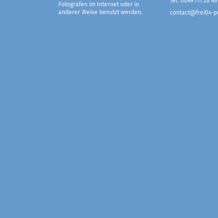
Tel. 0049 711 28 49
Fotografen im Internet oder in
anderer Weise benutzt werden.
contact@frei04-pu