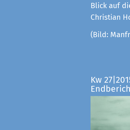
Blick auf di
Christian 
(Bild:
Manfr
Kw 27|201
Endberich