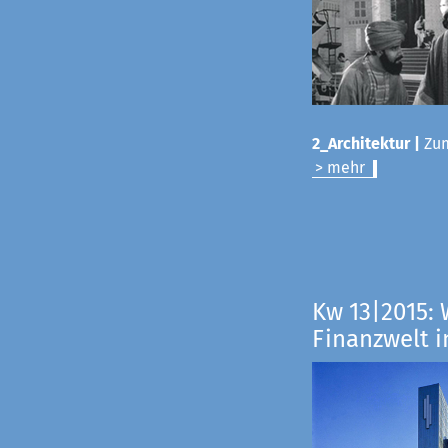
2_Architektur |
Zum
> mehr
Kw 13|2015: 
Finanzwelt i