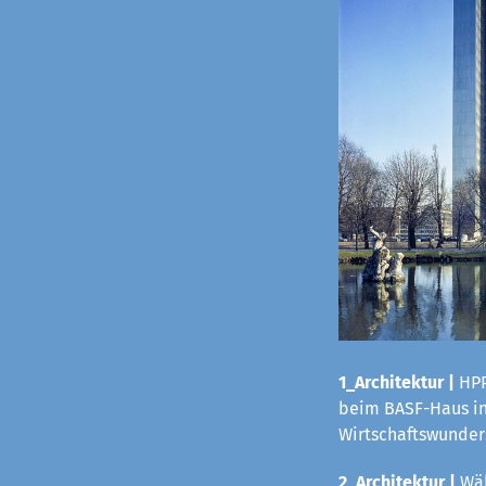
1_Architektur |
HPP
beim BASF-Haus in 
Wirtschaftswunders
2_Architektur |
Wäh