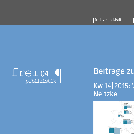
frei04 publizistik
Beiträge z
Kw 14|2015:
Neitzke