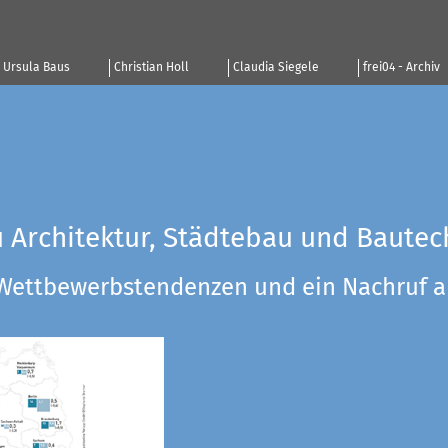
Ursula Baus
Christian Holl
Claudia Siegele
frei04 - Archiv
u Architektur, Städtebau und Bautec
 Wettbewerbstendenzen und ein Nachruf a