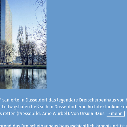
 sanierte in Düsseldorf das legendäre Dreischeibenhaus von H
Ludwigshafen ließ sich in Düsseldorf eine Architekturikone d
 retten (Pressebild: Arno Wurbel). Von Ursula Baus.
> mehr
rend das Dreischeibenhaus baugeschichtlich kanonisiert ist