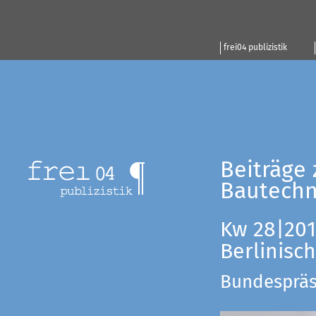
frei04 publizistik
Beiträge 
Bautechn
Kw 28|201
Berlinisc
Bundespräsi