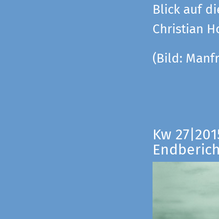
Blick auf di
Christian 
(Bild:
Manfr
Kw 27|201
Endberich