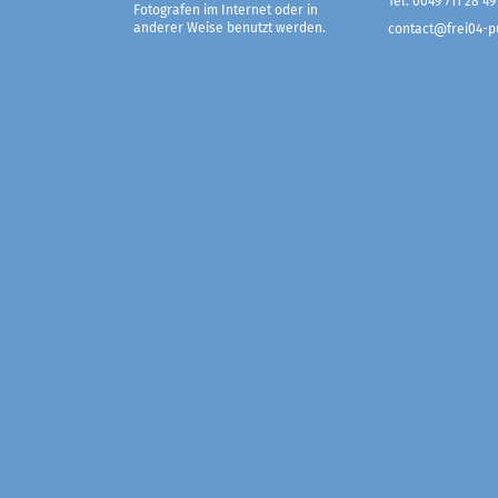
Tel. 0049 711 28 49
Fotografen im Internet oder in
anderer Weise benutzt werden.
contact@frei04-pu