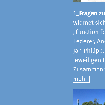
1_Fragen zur
widmet sic
„function f
Lederer, An
Jan Philipp
jeweiligen 
Zusammenha
mehr