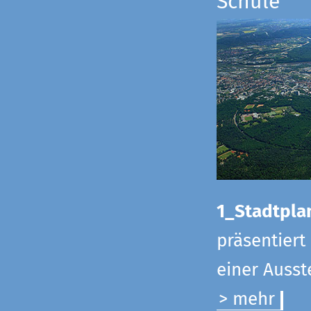
Schule
1_Stadtpla
präsentiert
einer Ausst
> mehr