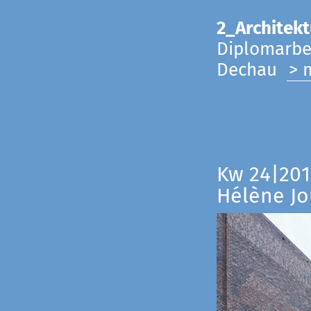
2_Architekt
Diplomarbei
Dechau
> 
Kw 24|201
Hélène Jo