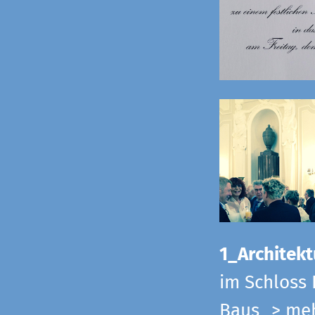
1_Architekt
im Schloss 
Baus
> me