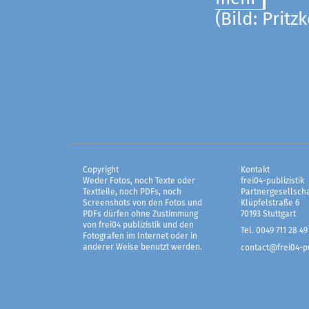
(Bild: Pritz
Copyright
Kontakt
Weder Fotos, noch Texte oder
frei04-publizistik
Textteile, noch PDFs, noch
Partnergesellscha
Screenshots von den Fotos und
Klüpfelstraße 6
PDFs dürfen ohne Zustimmung
70193 Stuttgart
von frei04 publizistik und den
Tel. 0049 711 28 49
Fotografen im Internet oder in
anderer Weise benutzt werden.
contact@frei04-pu