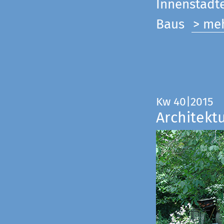
Innenstadte
Baus
> me
Kw 40|2015
Architekt