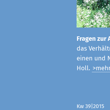
Fragen zur 
das Verhältn
einen und N
Holl.
>meh
Kw 39|2015