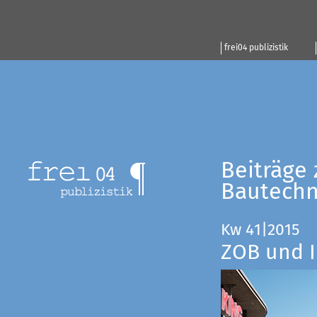
frei04 publizistik
Beiträge 
Bautechn
Kw 41|2015
ZOB und I