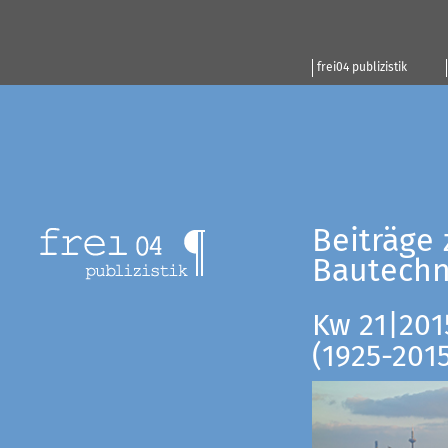
frei04 publizistik
Beiträge 
Bautechn
Kw 21|201
(1925-201