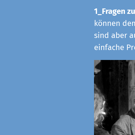
1_Fragen zu
können dem 
sind aber a
einfache Pr