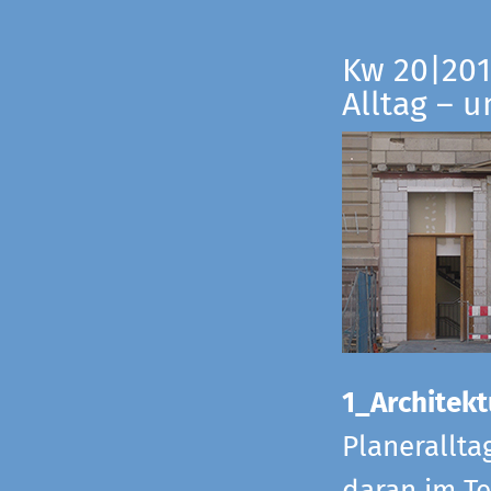
Kw 20|201
Alltag – 
1_Architekt
Planerallta