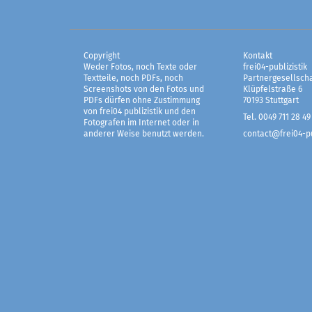
Copyright
Kontakt
Weder Fotos, noch Texte oder
frei04-publizistik
Textteile, noch PDFs, noch
Partnergesellscha
Screenshots von den Fotos und
Klüpfelstraße 6
PDFs dürfen ohne Zustimmung
70193 Stuttgart
von frei04 publizistik und den
Tel. 0049 711 28 49
Fotografen im Internet oder in
anderer Weise benutzt werden.
contact@frei04-pu