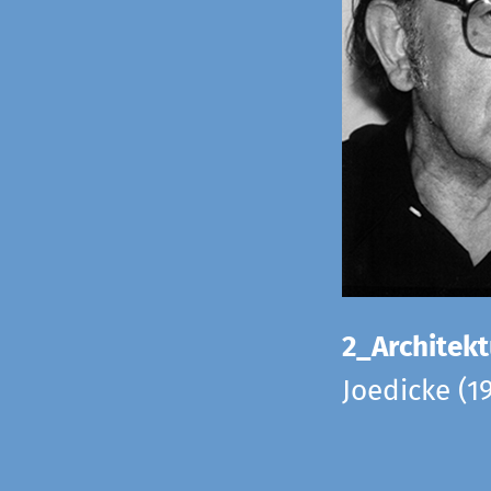
2_Architekt
Joedicke (1