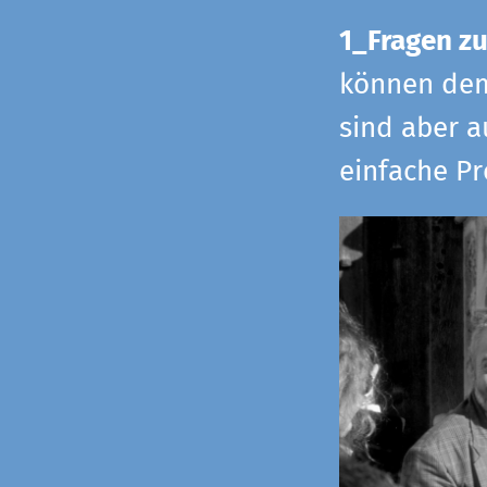
1_Fragen zu
können dem 
sind aber a
einfache Pr