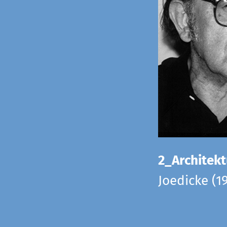
2_Architekt
Joedicke (1