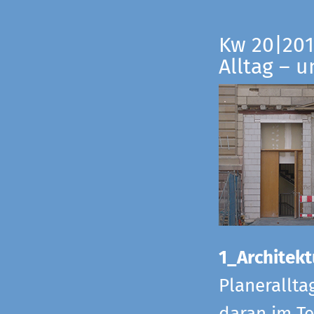
Kw 20|201
Alltag – 
1_Architekt
Planerallta