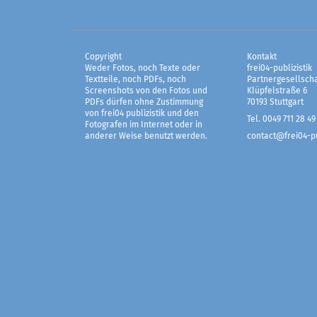
Copyright
Kontakt
Weder Fotos, noch Texte oder
frei04-publizistik
Textteile, noch PDFs, noch
Partnergesellscha
Screenshots von den Fotos und
Klüpfelstraße 6
PDFs dürfen ohne Zustimmung
70193 Stuttgart
von frei04 publizistik und den
Tel. 0049 711 28 49
Fotografen im Internet oder in
anderer Weise benutzt werden.
contact@frei04-pu