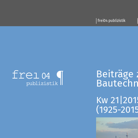
frei04 publizistik
Beiträge 
Bautechn
Kw 21|201
(1925-201