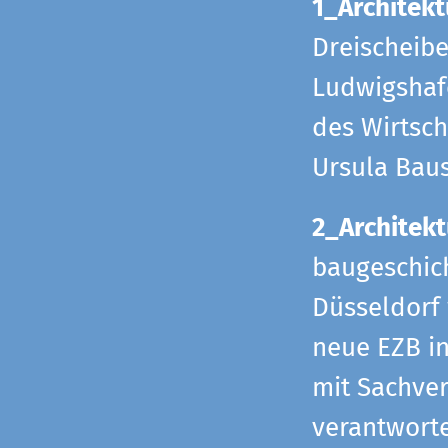
1_Architekt
Dreischeib
Ludwigshafe
des Wirtsch
Ursula Bau
2_Architekt
baugeschich
Düsseldorf 
neue EZB in
mit Sachverh
verantworte