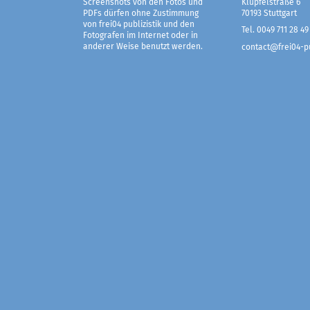
Screenshots von den Fotos und
Klüpfelstraße 6
PDFs dürfen ohne Zustimmung
70193 Stuttgart
von frei04 publizistik und den
Tel. 0049 711 28 49
Fotografen im Internet oder in
anderer Weise benutzt werden.
contact@frei04-pu