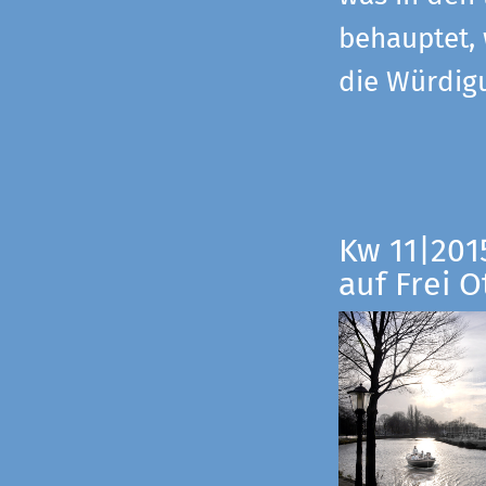
behauptet,
die Würdig
Kw 11|201
auf Frei O