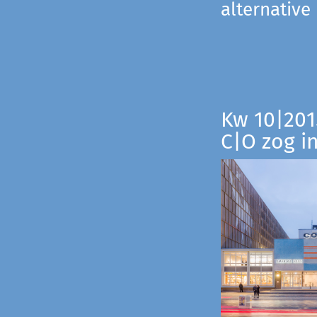
alternative
Kw 10|201
C|O zog i