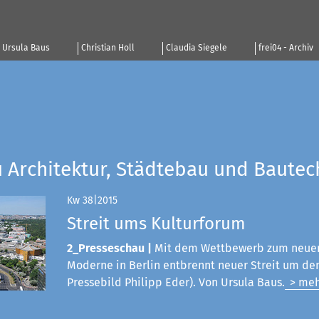
Ursula Baus
Christian Holl
Claudia Siegele
frei04 - Archiv
u Architektur, Städtebau und Bautec
Kw 38|2015
Streit ums Kulturforum
2_Presseschau |
Mit dem Wettbewerb zum neue
Moderne in Berlin entbrennt neuer Streit um den
Pressebild Philipp Eder). Von Ursula Baus.
> meh