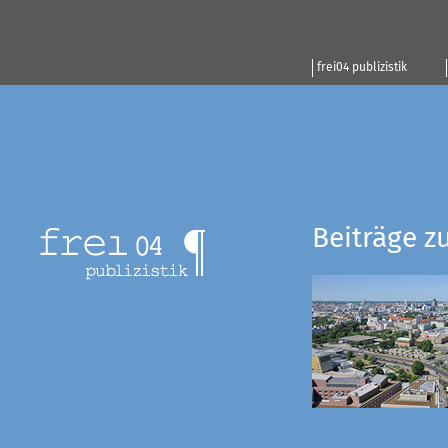
frei04 publizistik
Beiträge z