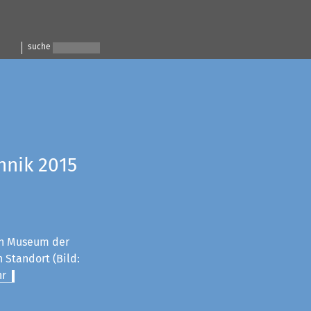
suche
hnik 2015
n Museum der
 Standort (Bild:
r