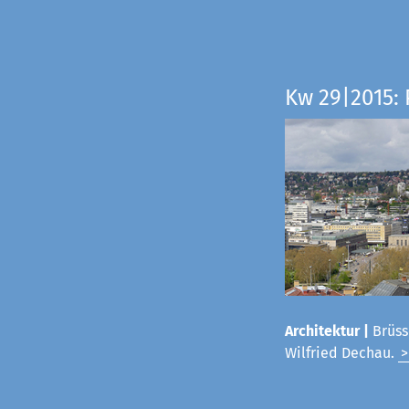
Kw 29|2015:
Architektur |
Brüss
Wilfried Dechau.
>