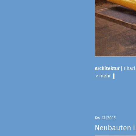
Architektur |
Charl
> mehr
Kw 47|2015
Neubauten i