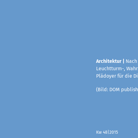
Architektur |
Nach 
Leuchtturm-, Wahrz
Plädoyer für die D
(Bild: DOM publish
Kw 48|2015