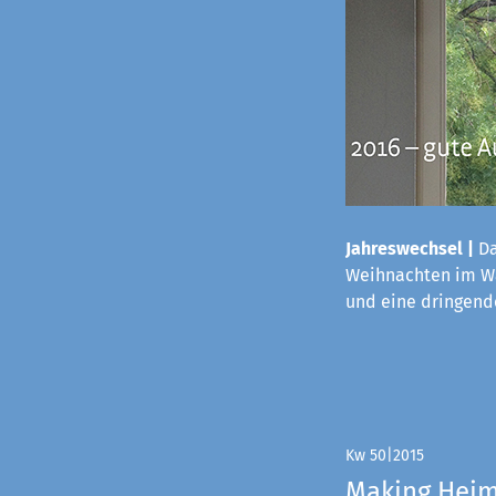
Jahreswechsel |
Da
Weihnachten im Wa
und eine dringende
Kw 50|2015
Making Hei