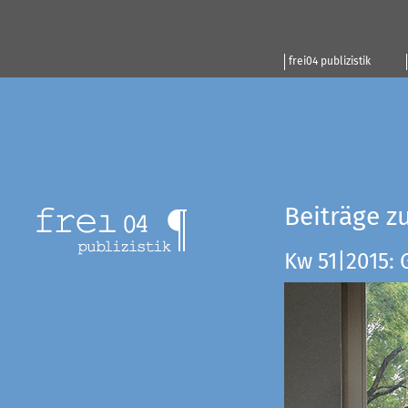
frei04 publizistik
Beiträge z
Kw 51|2015: 