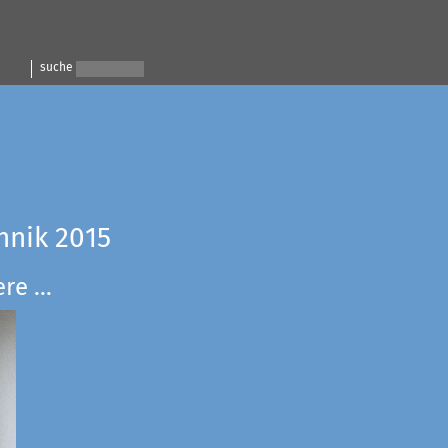
suche
hnik 2015
e ...