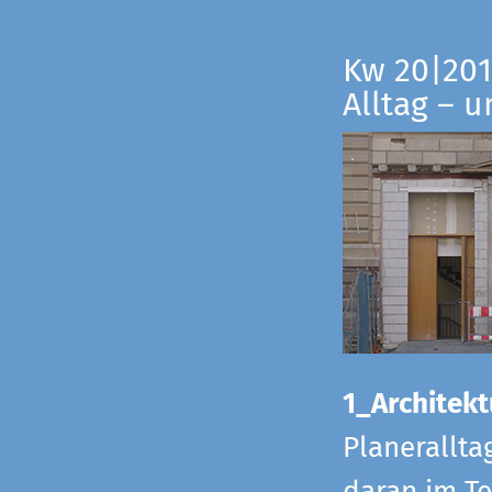
Kw 20|201
Alltag – 
1_Architekt
Planerallta