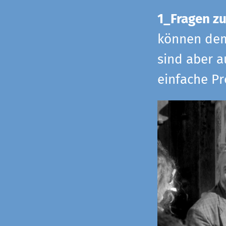
1_Fragen zu
können dem 
sind aber a
einfache Pr