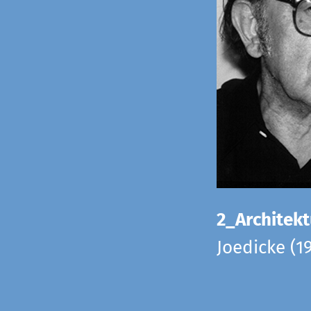
2_Architekt
Joedicke (1