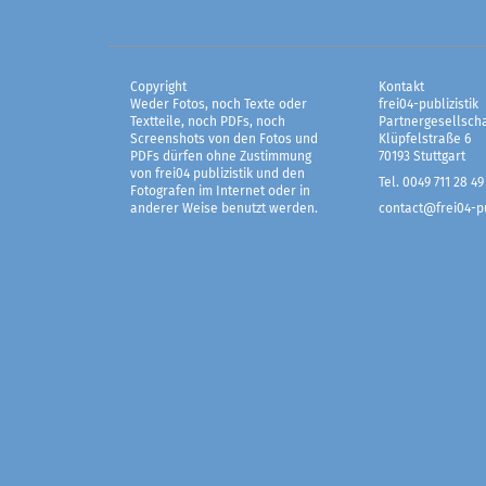
Copyright
Kontakt
Weder Fotos, noch Texte oder
frei04-publizistik
Textteile, noch PDFs, noch
Partnergesellscha
Screenshots von den Fotos und
Klüpfelstraße 6
PDFs dürfen ohne Zustimmung
70193 Stuttgart
von frei04 publizistik und den
Tel. 0049 711 28 49
Fotografen im Internet oder in
anderer Weise benutzt werden.
contact@frei04-pu