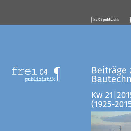
frei04 publizistik
Beiträge 
Bautechn
Kw 21|201
(1925-201