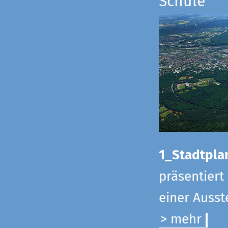
Schule
1_Stadtpla
präsentiert
einer Ausst
> mehr