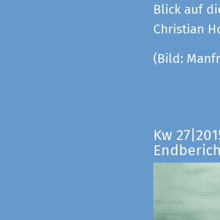
Blick auf di
Christian 
(Bild:
Manfr
Kw 27|201
Endberich