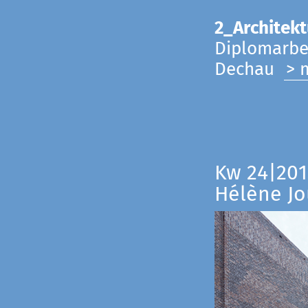
2_Architekt
Diplomarbei
Dechau
> 
Kw 24|201
Hélène Jo