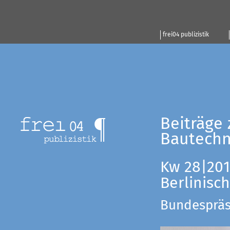
frei04 publizistik
Beiträge 
Bautechn
Kw 28|201
Berlinisc
Bundespräsi