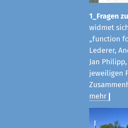
1_Fragen zur
widmet sic
„function f
Lederer, An
Jan Philipp
jeweiligen 
Zusammenha
mehr