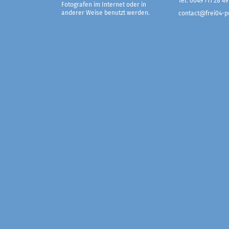
Tel. 0049 711 28 49
Fotografen im Internet oder in
anderer Weise benutzt werden.
contact@frei04-pu