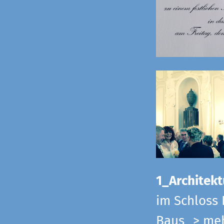
1_Architekt
im Schloss 
Baus
> me