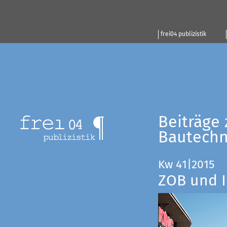
frei04 publizistik
Beiträge 
Bautechn
Kw 41|2015
ZOB und I