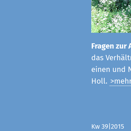
Fragen zur 
das Verhältn
einen und N
Holl.
>meh
Kw 39|2015