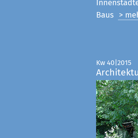
Innenstadte
Baus
> me
Kw 40|2015
Architekt