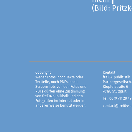
(Bild: Pritz
Copyright
Kontakt
Weder Fotos, noch Texte oder
frei04-publizistik
Textteile, noch PDFs, noch
Partnergesellscha
Screenshots von den Fotos und
Klüpfelstraße 6
PDFs dürfen ohne Zustimmung
70193 Stuttgart
von frei04 publizistik und den
Tel. 0049 711 28 49
Fotografen im Internet oder in
anderer Weise benutzt werden.
contact@frei04-pu