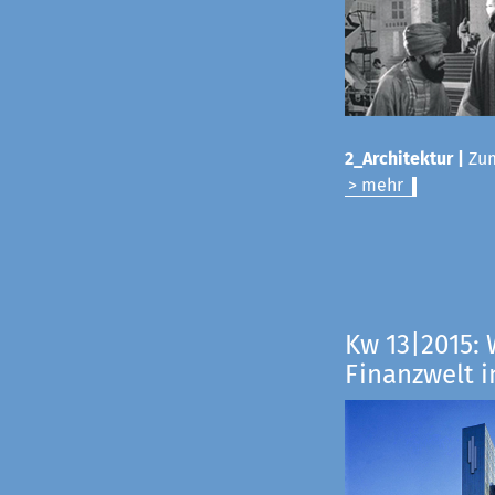
2_Architektur |
Zum
> mehr
Kw 13|2015: 
Finanzwelt i