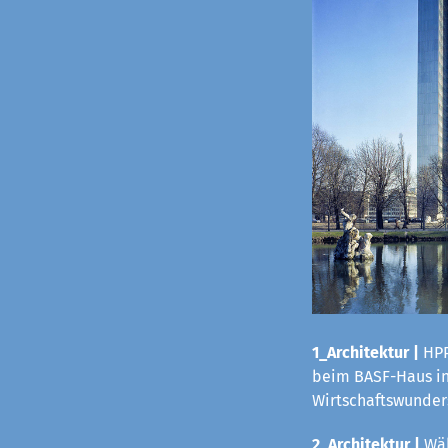
1_Architektur |
HPP
beim BASF-Haus in 
Wirtschaftswunders
2_Architektur |
Wäh