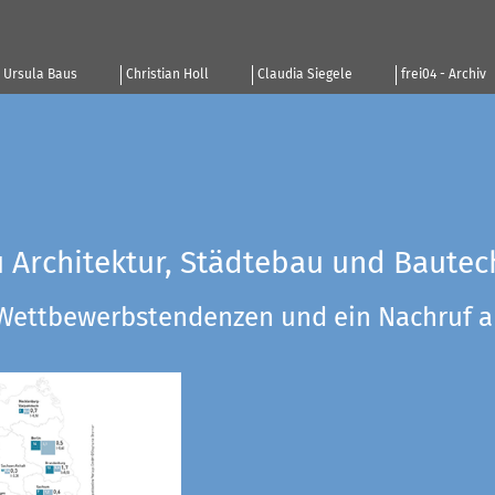
Ursula Baus
Christian Holl
Claudia Siegele
frei04 - Archiv
u Architektur, Städtebau und Bautec
 Wettbewerbstendenzen und ein Nachruf a