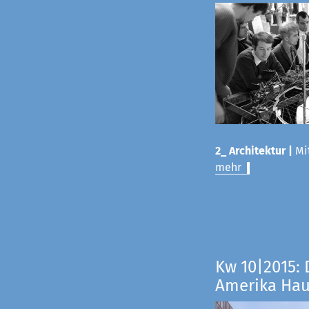
2_ Architektur |
Mit
mehr
Kw 10|2015: 
Amerika Ha