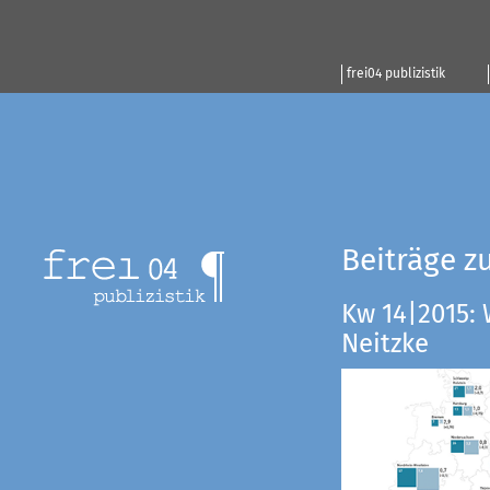
frei04 publizistik
Beiträge z
Kw 14|2015:
Neitzke