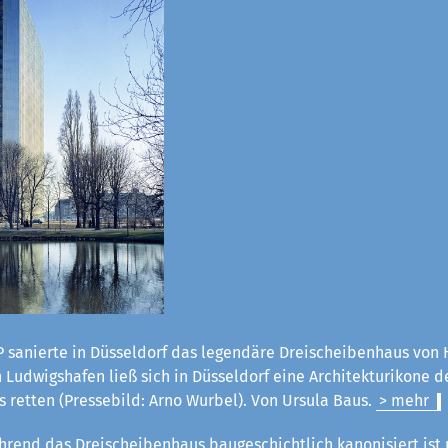
 sanierte in Düsseldorf das legendäre Dreischeibenhaus von H
Ludwigshafen ließ sich in Düsseldorf eine Architekturikone d
 retten (Pressebild: Arno Wurbel). Von Ursula Baus.
> mehr
rend das Dreischeibenhaus baugeschichtlich kanonisiert ist