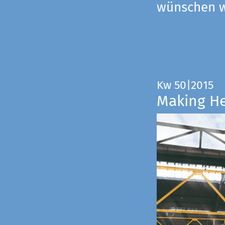
wünschen wi
Kw 50|2015
Making H