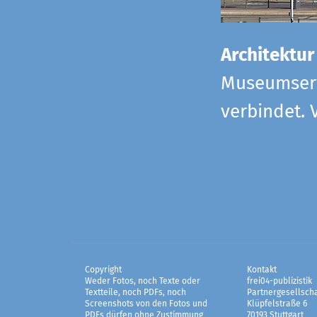
Architektur
Museumserw
verbindet. 
Copyright
Kontakt
Weder Fotos, noch Texte oder
frei04-publizistik
Textteile, noch PDFs, noch
Partnergesellscha
Screenshots von den Fotos und
Klüpfelstraße 6
PDFs dürfen ohne Zustimmung
70193 Stuttgart