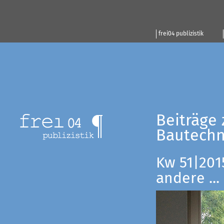
frei04 publizistik
Beiträge 
Bautechn
Kw 51|201
andere ...