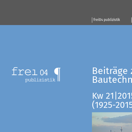
frei04 publizistik
Beiträge 
Bautechn
Kw 21|201
(1925-201