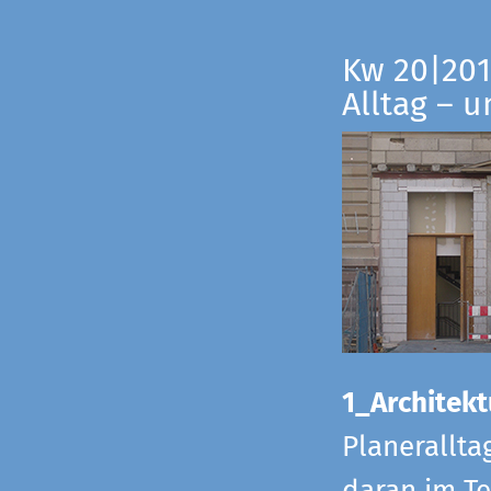
Kw 20|201
Alltag – 
1_Architekt
Planerallta