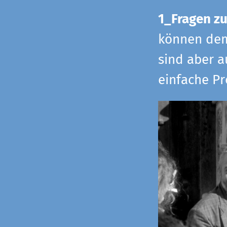
1_Fragen zu
können dem 
sind aber a
einfache Pr