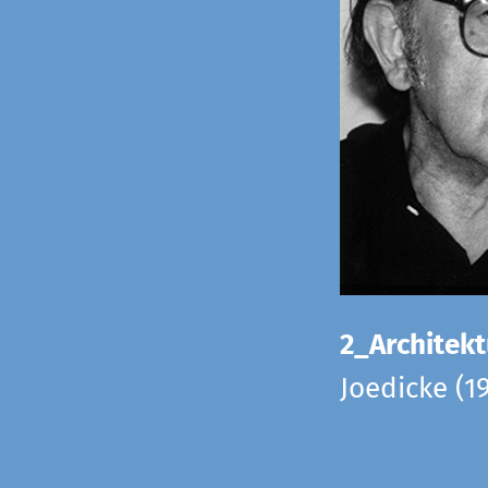
2_Architekt
Joedicke (1