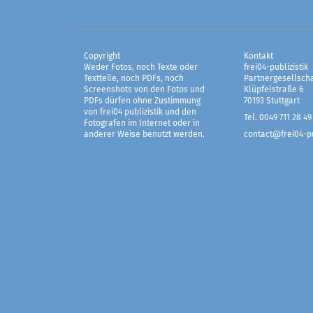
Copyright
Kontakt
Weder Fotos, noch Texte oder
frei04-publizistik
Textteile, noch PDFs, noch
Partnergesellscha
Screenshots von den Fotos und
Klüpfelstraße 6
PDFs dürfen ohne Zustimmung
70193 Stuttgart
von frei04 publizistik und den
Tel. 0049 711 28 49
Fotografen im Internet oder in
anderer Weise benutzt werden.
contact@frei04-pu