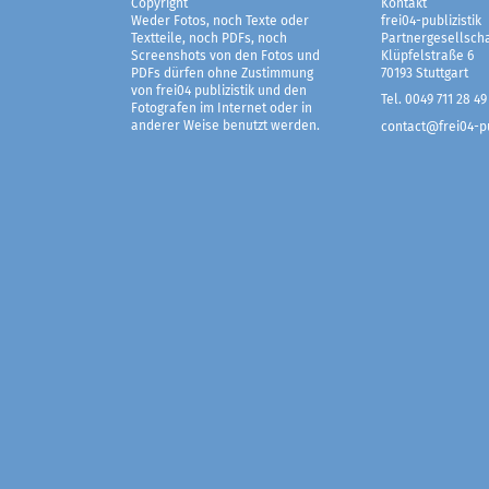
Copyright
Kontakt
Weder Fotos, noch Texte oder
frei04-publizistik
Textteile, noch PDFs, noch
Partnergesellscha
Screenshots von den Fotos und
Klüpfelstraße 6
PDFs dürfen ohne Zustimmung
70193 Stuttgart
von frei04 publizistik und den
Tel. 0049 711 28 49
Fotografen im Internet oder in
anderer Weise benutzt werden.
contact@frei04-pu