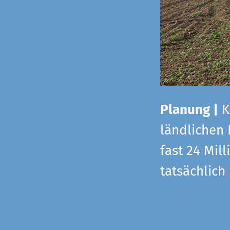
Planung |
K
ländlichen
fast 24 Mi
tatsächlic