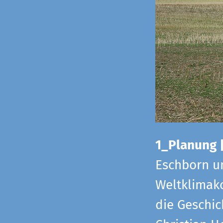
1_Planung 
Eschborn u
Weltklimako
die Geschic