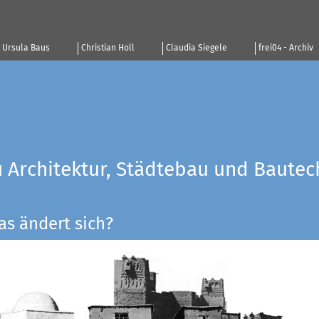
Ursula Baus
Christian Holl
Claudia Siegele
frei04 - Archiv
u Architektur, Städtebau und Bautec
as ändert sich?