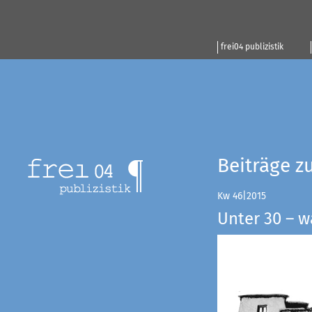
frei04 publizistik
Beiträge z
Kw 46|2015
Unter 30 – w