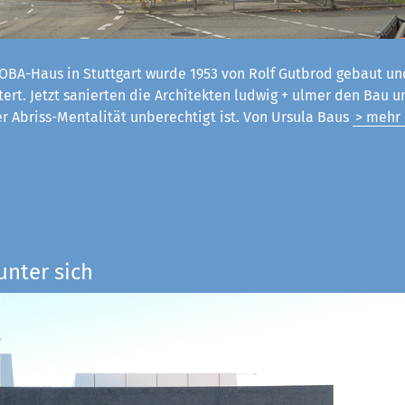
OBA-Haus in Stuttgart wurde 1953 von Rolf Gutbrod gebaut un
tert. Jetzt sanierten die Architekten ludwig + ulmer den Bau 
er Abriss-Mentalität unberechtigt ist. Von Ursula Baus
> mehr
unter sich