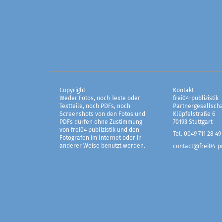
Copyright
Kontakt
Weder Fotos, noch Texte oder
frei04-publizistik
Textteile, noch PDFs, noch
Partnergesellscha
Screenshots von den Fotos und
Klüpfelstraße 6
PDFs dürfen ohne Zustimmung
70193 Stuttgart
von frei04 publizistik und den
Tel. 0049 711 28 49
Fotografen im Internet oder in
anderer Weise benutzt werden.
contact@frei04-pu