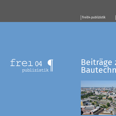
frei04 publizistik
Beiträge 
Bautechn