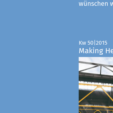
wünschen wi
Kw 50|2015
Making H