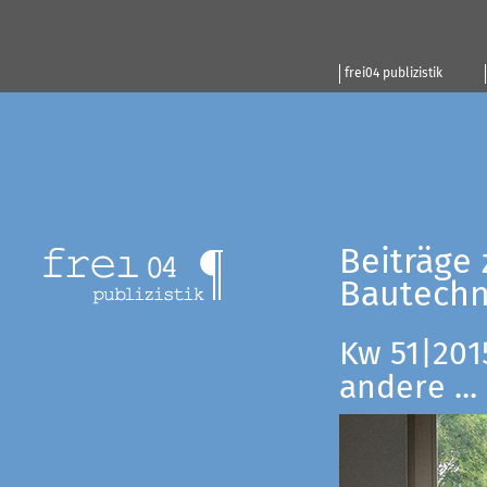
frei04 publizistik
Beiträge 
Bautechn
Kw 51|201
andere ...