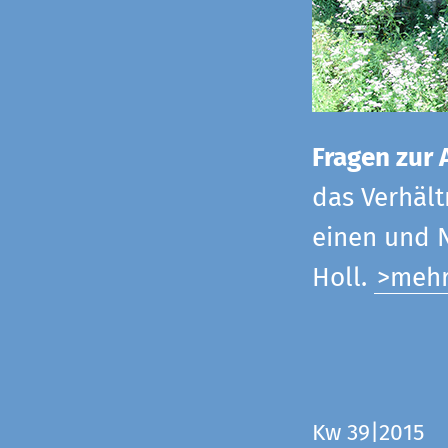
Fragen zur 
das Verhältn
einen und N
Holl.
>meh
Kw 39|2015