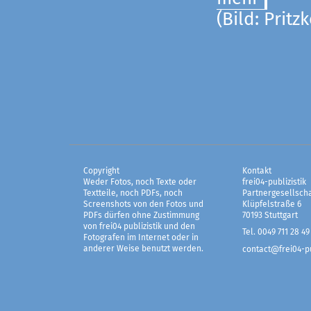
(Bild: Pritz
Copyright
Kontakt
Weder Fotos, noch Texte oder
frei04-publizistik
Textteile, noch PDFs, noch
Partnergesellscha
Screenshots von den Fotos und
Klüpfelstraße 6
PDFs dürfen ohne Zustimmung
70193 Stuttgart
von frei04 publizistik und den
Tel. 0049 711 28 49
Fotografen im Internet oder in
anderer Weise benutzt werden.
contact@frei04-pu