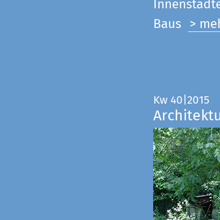
Innenstadte
Baus
> me
Kw 40|2015
Architekt