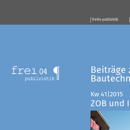
frei04 publizistik
Beiträge 
Bautechn
Kw 41|2015
ZOB und I