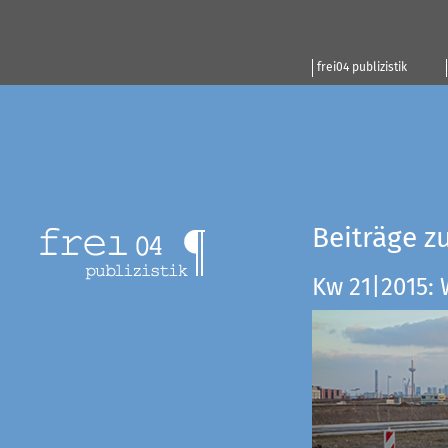
frei04 publizistik
Beiträge z
Kw 21|2015: 