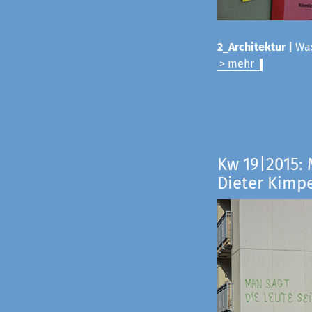
2_Architektur |
Was
> mehr
Kw 19|2015:
Dieter Kimp