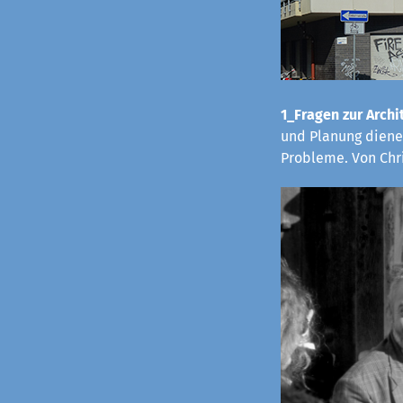
1_Fragen zur Archit
und Planung dienen
Probleme. Von Chr