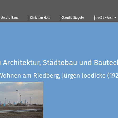
Ursula Baus
Christian Holl
Claudia Siegele
frei04 - Archiv
u Architektur, Städtebau und Bautec
Wohnen am Riedberg, Jürgen Joedicke (19