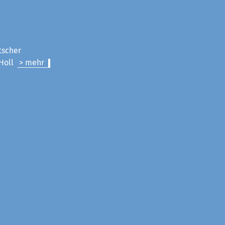
tscher
 Holl
> mehr