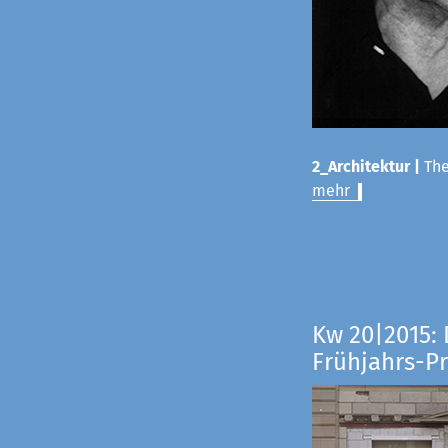
2_Architektur |
The
mehr
Kw 20|2015: 
Frühjahrs-P