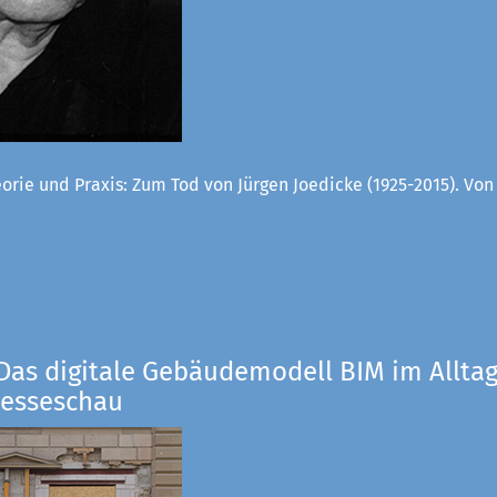
orie und Praxis: Zum Tod von Jürgen Joedicke (1925-2015). Vo
Das digitale Gebäudemodell BIM im Alltag
resseschau