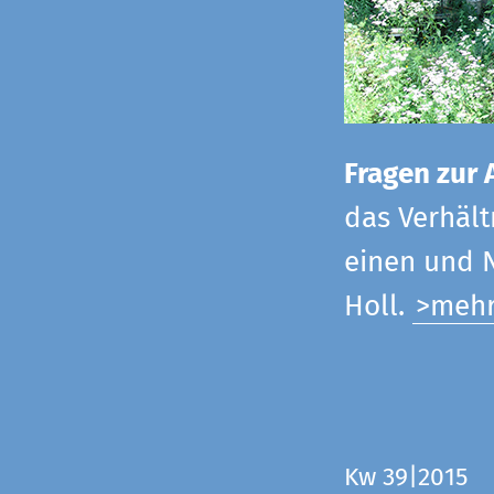
Fragen zur 
das Verhältn
einen und N
Holl.
>meh
Kw 39|2015