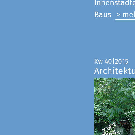
Innenstadte
Baus
> me
Kw 40|2015
Architekt