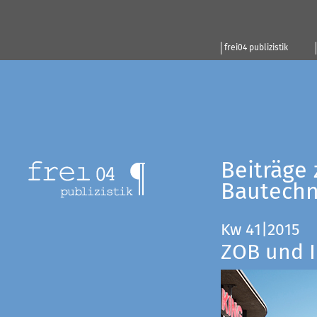
frei04 publizistik
Beiträge 
Bautechn
Kw 41|2015
ZOB und I