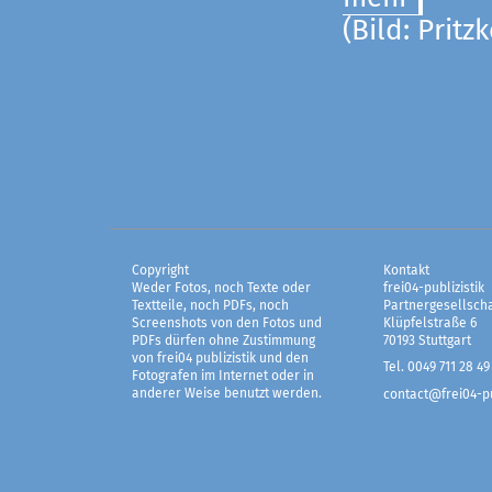
(Bild: Pritz
Copyright
Kontakt
Weder Fotos, noch Texte oder
frei04-publizistik
Textteile, noch PDFs, noch
Partnergesellscha
Screenshots von den Fotos und
Klüpfelstraße 6
PDFs dürfen ohne Zustimmung
70193 Stuttgart
von frei04 publizistik und den
Tel. 0049 711 28 49
Fotografen im Internet oder in
anderer Weise benutzt werden.
contact@frei04-pu