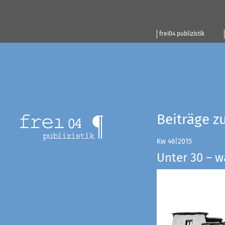
frei04 publizistik
Beiträge z
Kw 46|2015
Unter 30 – w