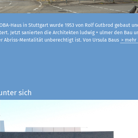
OBA-Haus in Stuttgart wurde 1953 von Rolf Gutbrod gebaut un
tert. Jetzt sanierten die Architekten ludwig + ulmer den Bau 
er Abriss-Mentalität unberechtigt ist. Von Ursula Baus
> mehr
unter sich