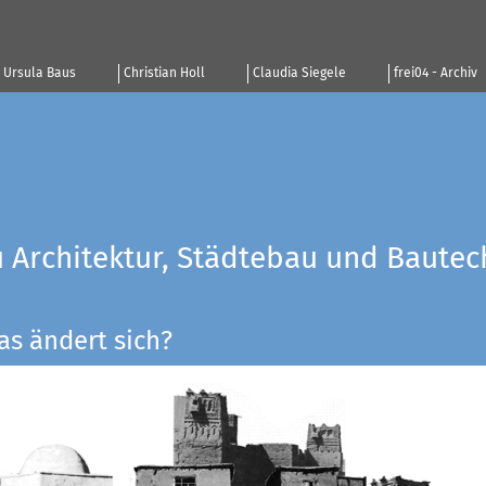
Ursula Baus
Christian Holl
Claudia Siegele
frei04 - Archiv
u Architektur, Städtebau und Bautec
as ändert sich?