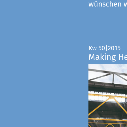
wünschen wi
Kw 50|2015
Making H