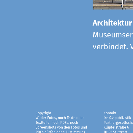
Architektur
Museumserw
verbindet. 
Copyright
Kontakt
Weder Fotos, noch Texte oder
frei04-publizistik
Textteile, noch PDFs, noch
Partnergesellscha
Screenshots von den Fotos und
Klüpfelstraße 6
PDFs dürfen ohne Zustimmung
70193 Stuttgart