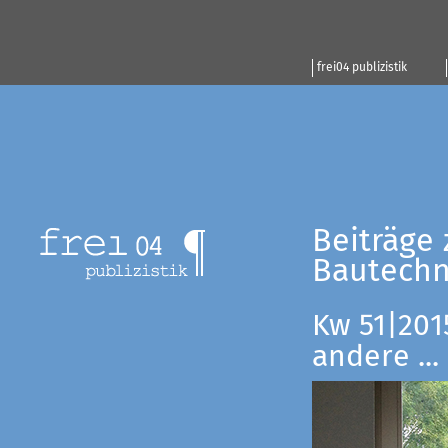
frei04 publizistik
Beiträge 
Bautechn
Kw 51|201
andere ...