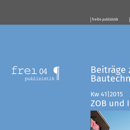
frei04 publizistik
Beiträge 
Bautechn
Kw 41|2015
ZOB und I