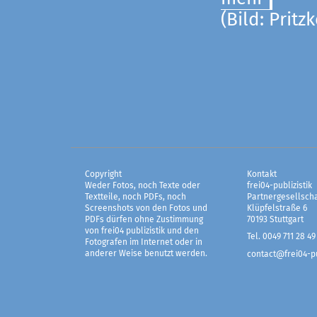
(Bild: Pritz
Copyright
Kontakt
Weder Fotos, noch Texte oder
frei04-publizistik
Textteile, noch PDFs, noch
Partnergesellscha
Screenshots von den Fotos und
Klüpfelstraße 6
PDFs dürfen ohne Zustimmung
70193 Stuttgart
von frei04 publizistik und den
Tel. 0049 711 28 49
Fotografen im Internet oder in
anderer Weise benutzt werden.
contact@frei04-pu