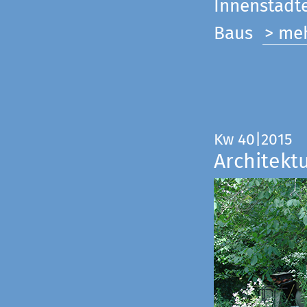
Innenstadte
Baus
> me
Kw 40|2015
Architekt