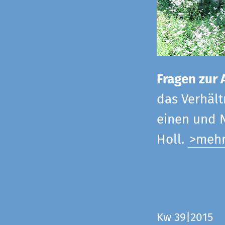
Fragen zur 
das Verhältn
einen und N
Holl.
>meh
Kw 39|2015